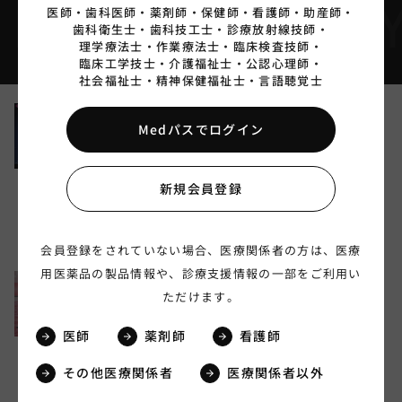
IDEO LIBRAR
VIDEO LIBRARY
医師・
歯科医師・
薬剤師・
保健師・
看護師・
助産師・
歯科衛生士・
歯科技工士・
診療放射線技師・
理学療法士・
作業療法士・
臨床検査技師・
おすすめ動画ライブラリ
臨床工学技士・
介護福祉士・
公認心理師・
社会福祉士・
精神保健福祉士・
言語聴覚士
海外第Ⅲ相プラセボ/ゾルピデム
Medパスでログイン
ER対照比較試験 [外国304試験]
におけるデエビゴ®錠の有効性
00:08:30
と安全性
新規会員登録
脳神経・精神
デエビゴ
2026.7.22
会員登録をされていない場合、医療関係者の方は、医療
用医薬品の製品情報や、診療支援情報の一部をご利用い
ただけます。
会員限定
レンバチニブのVEGFRとFGFR
00:12:31
医師
薬剤師
看護師
阻害（京都医療センター 濵西先
生）
その他医療関係者
医療関係者以外
オンコロジー
レンビマ