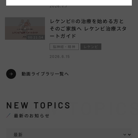
2026.7.7
レケンビ®の治療を始める方と
そのご家族へ レケンビ治療スタ
ートガイド
00:21:54
脳神経・精神
レケンビ
2026.6.15
動画ライブラリ一覧へ
NEW TOPIC
NEW TOPICS
最新のお知らせ