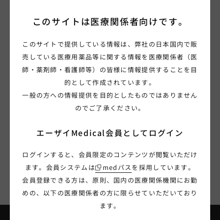
このサイトは
医療関係者向けです。
このサイトで提供している情報は、弊社の日本国内で販
会員限定
売している医療用薬品等に関する情報を医療関係者（医
Eisai Thymic cancer web seminar ～高齢胸腺
師・薬剤師・看護師等）の皆様に情報提供することを目
癌患者における薬物治療を考える～
的として作成されています。
一般の方への情報提供を目的としたものではありません
オンコロジー
レンビマ
のでご了承ください。
2026年8月24日(月) 18:00～18:40
エーザイMedical会員として
ログイン
ログインすると、会員限定のコンテンツが閲覧いただけ
ライブセミナー一覧へ
ます。会員システムは
medパス
を採用しています。
会員登録できる方は、原則、国内の医療関係機関にお勤
めの、以下の医療関係者の方に限らせていただいており
ます。