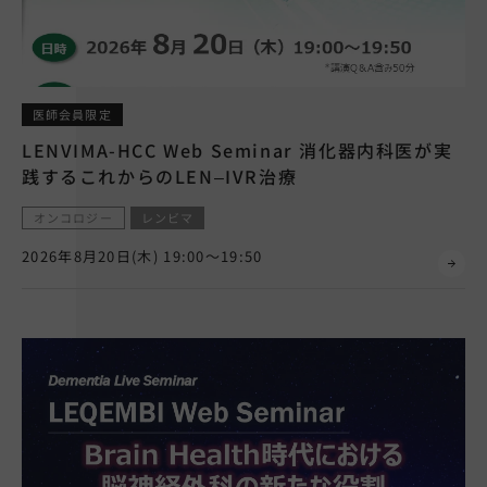
0120-419-497
平日 9時～18時
土日祝 9時～17時
医師会員限定
エーザイ製品に関するご不明な点は
LENVIMA-HCC Web Seminar 消化器内科医が実
hhcホットラインに
お問い合わせください
践するこれからのLEN–IVR治療
オンコロジー
レンビマ
2026年8月20日(木) 19:00～19:50
エーザイMedical会員限定
副作用報告フォーム