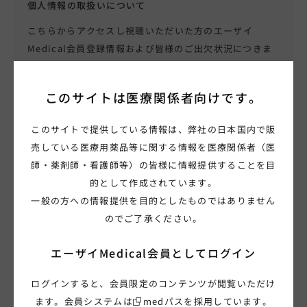
個人情報の取扱いについて
こちらからアクセスし視聴いただいた方のエーザイ
Medical会員登録情報および皆様のご出欠状況につきま
しては、本セミナーへのアクセス時のクッキー
（
Cookie
）およびアクセス履歴等とあわせて、エーザイ
このサイトは
医療関係者向けです。
株式会社のプライバシーポリシー「
個人情報の取扱いに
ついて
」および
EA
ファーマ株式会社のプライバシーポリ
このサイトで提供している情報は、弊社の日本国内で販
シー「
個人情報の取扱いについて
」に記載の目的で、両
売している医療用薬品等に関する情報を医療関係者（医
社において共同利用しますので、視聴予約・視聴に際し
師・薬剤師・看護師等）の皆様に情報提供することを目
ては、必ずご確認ください。（当該個人情報の管理責任
的として作成されています。
者はエーザイ株式会社と
EA
ファーマ株式会社です。）
一般の方への情報提供を目的としたものではありません
のでご了承ください。
同意して予約・視聴します。
エーザイMedical会員として
ログイン
視聴予約
ログインすると、会員限定のコンテンツが閲覧いただけ
※開始1時間前から視聴開始ボタンとなります。
ます。会員システムは
medパス
を採用しています。