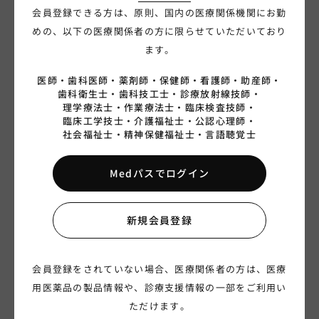
会員登録できる方は、原則、国内の医療関係機関にお勤
めの、以下の医療関係者の方に限らせていただいており
ご利用のPC環境によって、ご覧になれないことがあります。事
ます。
前に
こちら
のテスト配信からご確認ください。
医師・
歯科医師・
薬剤師・
保健師・
看護師・
助産師・
歯科衛生士・
歯科技工士・
診療放射線技師・
理学療法士・
作業療法士・
臨床検査技師・
あなたにおすすめのライブセミナー
臨床工学技士・
介護福祉士・
公認心理師・
社会福祉士・
精神保健福祉士・
言語聴覚士
Medパスでログイン
新規会員登録
会員登録をされていない場合、医療関係者の方は、医療
用医薬品の製品情報や、診療支援情報の一部をご利用い
ただけます。