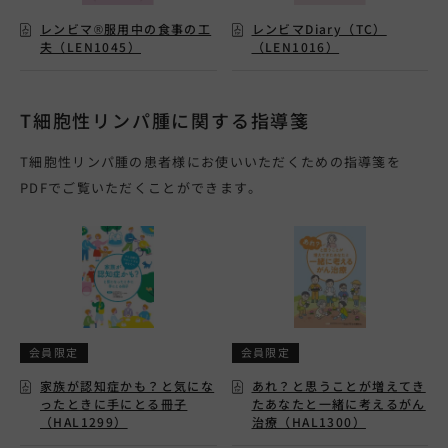
レンビマ®服用中の食事の工
レンビマDiary（TC）
夫（LEN1045）
（LEN1016）
T細胞性リンパ腫に関する指導箋
T細胞性リンパ腫の患者様にお使いいただくための指導箋を
PDFでご覧いただくことができます。
会員限定
会員限定
家族が認知症かも？と気にな
あれ？と思うことが増えてき
ったときに手にとる冊子
たあなたと一緒に考えるがん
（HAL1299）
治療（HAL1300）