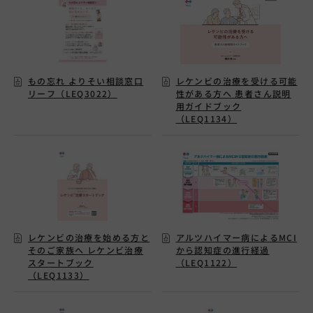
運動器
循環器
もの忘れ よりそい相談窓口
レケンビの治療を受ける可能
リーフ（LEQ3022）
性がある方へ 患者さん説明
消化器
用ガイドブック
（LEQ1134）
その他
RMP
レケンビの治療を始める方と
アルツハイマー病によるMCI
指導箋発送依頼はこちら
そのご家族へ レケンビ治療
から認知症の進行経過
スタートブック
（LEQ1122）
（LEQ1133）