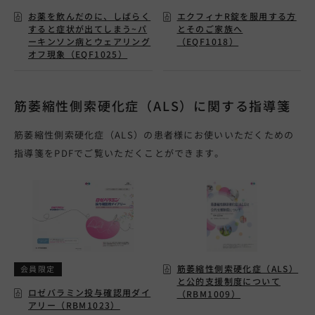
お薬を飲んだのに、しばらく
エクフィナR錠を服用する方
すると症状が出てしまう~パ
とそのご家族へ
ーキンソン病とウェアリング
（EQF1018）
オフ現象（EQF1025）
筋萎縮性側索硬化症（ALS）に関する指導箋
筋萎縮性側索硬化症（ALS）の患者様にお使いいただくための
指導箋をPDFでご覧いただくことができます。
筋萎縮性側索硬化症（ALS）
会員限定
と公的支援制度について
ロゼバラミン投与確認用ダイ
（RBM1009）
アリー（RBM1023）