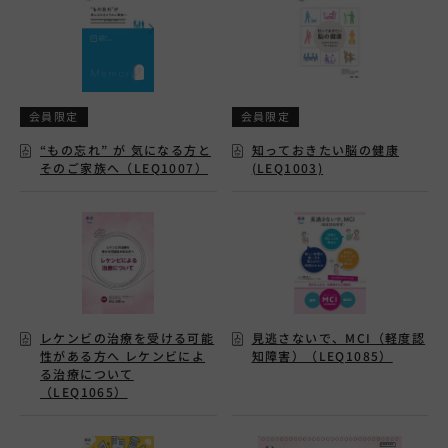
【RMP】レケンビ患者向け資材
会員限定
会員限定
【RMP】デエビゴ患者向け資材
“もの忘れ” が 気になる方と
知っておきたい脳の健康
そのご家族へ（LEQ1007）
(LEQ1003)
【RMP】フィコンパ患者向け資材
レケンビの治療を受ける可能
見逃さないで、MCI（軽度認
性がある方へ レケンビによ
知障害）（LEQ1085）
る治療について
【RMP】エクフィナ患者向け資材
（LEQ1065）