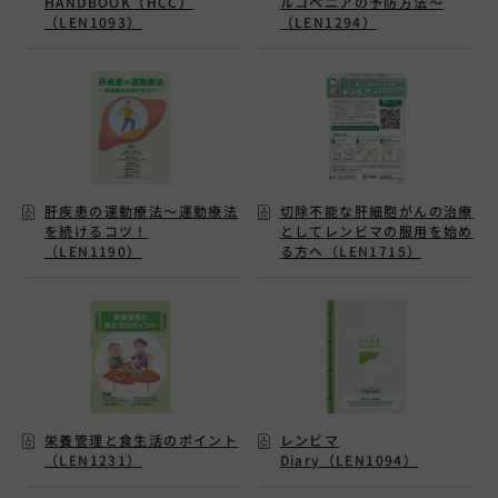
HANDBOOK（HCC）
ルコペニアの予防方法～
（LEN1093）
（LEN1294）
肝疾患の運動療法～運動療法
切除不能な肝細胞がんの治療
を続けるコツ！
としてレンビマの服用を始め
（LEN1190）
る方へ（LEN1715）
栄養管理と食生活のポイント
レンビマ
（LEN1231）
Diary（LEN1094）