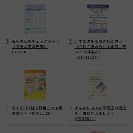
眠りの状態チェックシート
ルネスタを服用される方へ
（アテネ不眠尺度）
（ＰＤＦ版のみ）＊裏面に苦
(DVG1061)
味への対処あり
（LUN1185）
デエビゴ®錠を服用される患
あなたにあった不眠症の治療
者さんへ（DVG1022）
を一緒に考えましょう
(DVG1044)