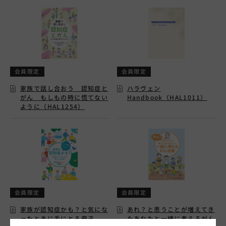
会員限定
会員限定
家族で話し合おう 認知症と
ハラヴェン
がん もしもの時に慌てない
Handbook（HAL1011）
ように（HAL1254）
会員限定
会員限定
家族が認知症かも？と気にな
あれ？と思うことが増えてき
ったときに手にとる冊子
たあなたと一緒に考えるがん