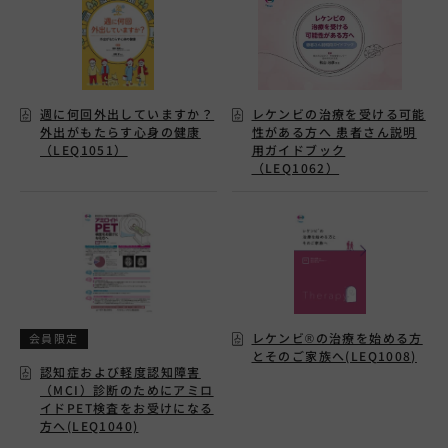
【RMP】ジセレカ患者向け資材
週に何回外出していますか？
レケンビの治療を受ける可能
外出がもたらす心身の健康
性がある方へ 患者さん説明
（LEQ1051）
用ガイドブック
【RMP】レミトロ患者向け資材
（LEQ1062）
【RMP】タスフィゴ患者向け資材
レケンビ®の治療を始める方
会員限定
とそのご家族へ(LEQ1008)
認知症および軽度認知障害
（MCI）診断のためにアミロ
イドPET検査をお受けになる
方へ(LEQ1040)