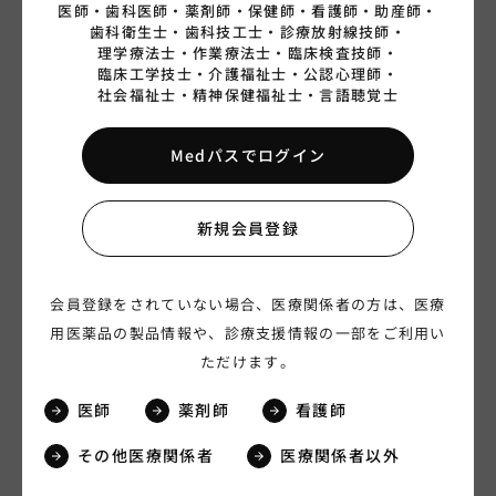
医師・
歯科医師・
薬剤師・
保健師・
看護師・
助産師・
歯科衛生士・
歯科技工士・
診療放射線技師・
理学療法士・
作業療法士・
臨床検査技師・
臨床工学技士・
介護福祉士・
公認心理師・
社会福祉士・
精神保健福祉士・
言語聴覚士
Medパスでログイン
夫のキモチ 妻のココロ
毎日のヘアケア・スキンケア
（HAL1147）
のヒント（HAL1172）
新規会員登録
子宮体がんに関する指導箋集
会員登録をされていない場合、医療関係者の方は、医療
子宮体がんの患者様にお使いいただくための指導箋をPDFでご
用医薬品の製品情報や、診療支援情報の一部をご利用い
覧いただくことができます。
ただけます。
医師
薬剤師
看護師
その他医療関係者
医療関係者以外