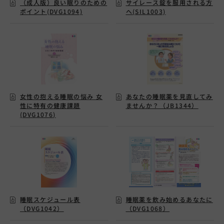
（成人版）良い眠りのための
サイレース錠を服用される方
ポイント(DVG1094)
へ(SIL1003)
女性の抱える睡眠の悩み 女
あなたの睡眠薬を見直してみ
性に特有の健康課題
ませんか？（JB1344）
(DVG1076)
睡眠スケジュール表
睡眠薬を飲み始めるあなたに
（DVG1042）
（DVG1068）