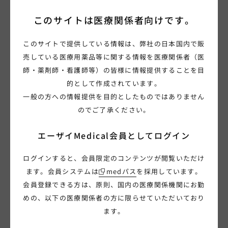
（HAL1299）
治療（HAL1300）
このサイトは
医療関係者向けです。
このサイトで提供している情報は、弊社の日本国内で販
売している医療用薬品等に関する情報を医療関係者（医
師・薬剤師・看護師等）の皆様に情報提供することを目
的として作成されています。
知ってほしい乳房と乳がんの
会員限定
一般の方への情報提供を目的としたものではありません
お話(HAL1284)
自分のがん患者さんが認知症
のでご了承ください。
かなと思ったら
（HAL1296）
エーザイMedical会員として
ログイン
ログインすると、会員限定のコンテンツが閲覧いただけ
ます。会員システムは
medパス
を採用しています。
会員登録できる方は、原則、国内の医療関係機関にお勤
めの、以下の医療関係者の方に限らせていただいており
Ladyluna Garden_紹介冊
手足のしびれがおこったら
ます。
子（ONC1169）
（HAL1119）