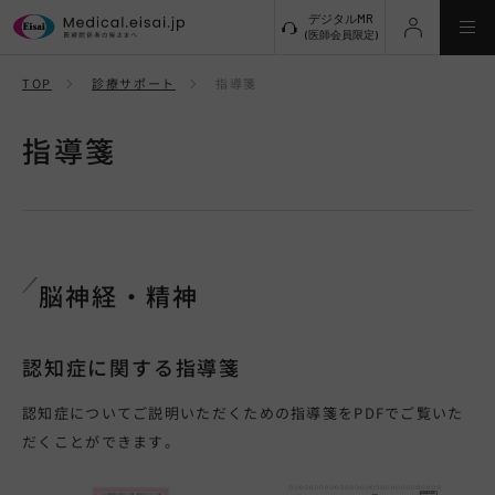
デジタルMR
(医師会員限定)
TOP
診療サポート
指導箋
新規登録
指導箋
ログイン
メインメニューに戻る
診療サポート
脳神経・精神
脳神経・精神
認知症に関する指導箋
オンコロジー
認知症についてご説明いただくための指導箋をPDFでご覧いた
だくことができます。
免疫