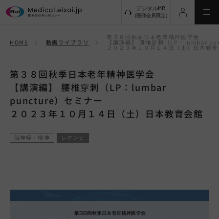
デジタルMR
(医師会員限定)
第３８回秋季日本老年精神医学会
HOME
動画ライブラリ
【講演編】 腰椎穿刺（LP：lumbar pu
２０２３年１０月１４日（土）日本教育
新規登録
ログイン
第３８回秋季日本老年精神医学会
メインメニューに戻る
【講演編】 腰椎穿刺（LP：lumbar
puncture）セミナー
動画ライブラリトップ
２０２３年１０月１４日（土）日本教育会館
領域別動画
脳神経・精神
レケンビ
脳神経・精神
オンコロジー
免疫
消化器
その他