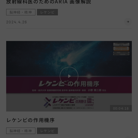
放射線科医のためのARIA 画像解説
脳神経・精神
レケンビ
2024.4.26
00:04:18
レケンビの作用機序
脳神経・精神
レケンビ