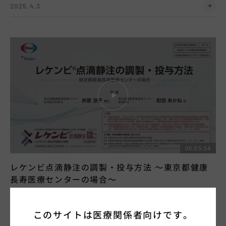
2025.4.3
00:05:54
レケンビ点滴静注の調製・投与方法 ～東京都健康
長寿医療センターの場合～
脳神経・精神
レケンビ
このサイトは
医療関係者向けです。
2025.2.17