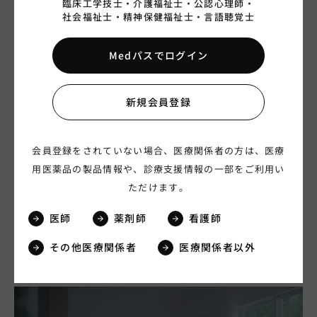
臨床工学技士・
介護福祉士・
公認心理師・
社会福祉士・
精神保健福祉士・
言語聴覚士
Medパスでログイン
新規会員登録
会員登録をされていない場合、医療関係者の方は、医療
00:00:15
用医薬品の製品情報や、診療支援情報の一部をご利用い
ＭＣＩ「見逃さないで、ＭＣＩ」篇 １５秒（字幕
ただけます。
付き）
医師
薬剤師
看護師
脳神経・精神
レケンビ
2024.10.25
その他医療関係者
医療関係者以外