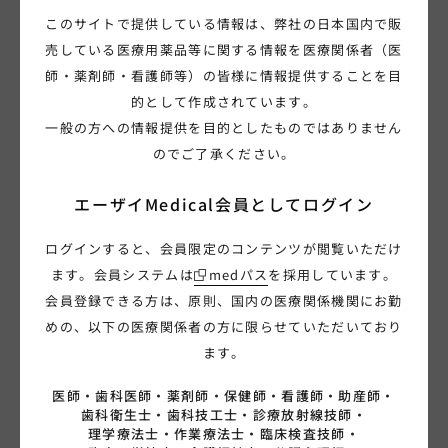
このサイトで提供している情報は、弊社の日本国内で販
売している医療用薬品等に関する情報を医療関係者（医
師・薬剤師・看護師等）の皆様に情報提供することを目
的として作成されています。
一般の方への情報提供を目的としたものではありません
のでご了承ください。
エーザイMedical会員として
ログイン
ログインすると、会員限定のコンテンツが閲覧いただけ
00:00:30
ます。会員システムは
medパス
を採用しています。
ＭＣＩ「見逃さないで、ＭＣＩ」篇 ３０秒 (字幕
会員登録できる方は、原則、国内の医療関係機関にお勤
付き)
めの、以下の医療関係者の方に限らせていただいており
脳神経・精神
レケンビ
ます。
2024.10.25
医師・
歯科医師・
薬剤師・
保健師・
看護師・
助産師・
歯科衛生士・
歯科技工士・
診療放射線技師・
理学療法士・
作業療法士・
臨床検査技師・