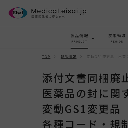
製品情報
疾患領域
PRODUCT
REGION
TOP
製品情報
変動GS1変更品 出
添付文書同梱廃
医薬品の封に関
変動GS1変更品
各種コード・規