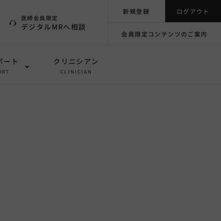
新規登録
ログアウト
医師会員限定
デジタルMRへ相談
会員限定コンテンツのご案内
ポート
クリニシアン
ORT
CLINICIAN