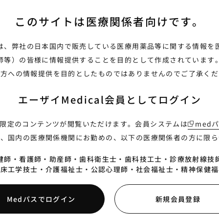
法
このサイトは
医療関係者向けです。
は、弊社の日本国内で販売している医療用薬品等に関する情報を
師等）の皆様に情報提供することを目的として作成されています
の方への情報提供を目的としたものではありませんのでご了承くだ
 出荷スケジュール
エーザイMedical会員として
ログイン
限定のコンテンツが閲覧いただけます。会員システムは
med
則、国内の医療関係機関にお勤めの、以下の医療関係者の方に限ら
健師・
看護師・
助産師・
歯科衛生士・
歯科技工士・
診療放射線技
臨床工学技士・
介護福祉士・
公認心理師・
社会福祉士・
精神保健福
Medパスでログイン
新規会員登録
ジ
変動GS1コード 出荷スケジ