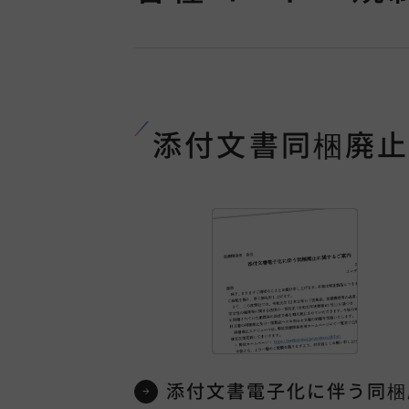
添付文書同梱廃
添付文書電子化に伴う同梱