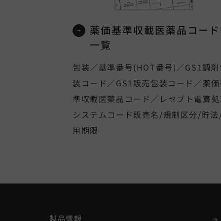
薬価基準収載医薬品コード
一覧
包装／基準番号(HOT番号)／GS1調剤
装コード／GS1販売包装コード／薬価
準収載医薬品コード／レセプト電算処
システムコード販売名/規制区分/貯法
用期限
製品情報