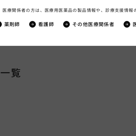
2
ュール 50音順一覧（出荷時
、医療関係者の方は、医療用医薬品の製品情報や、診療支援情報
期未決定品含む）
（2022年3月4日現在）
薬剤師
看護師
その他医療関係者
に
等一覧