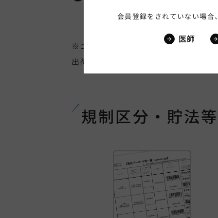
ュール 50音順一覧（202
会員登録をされていない場合
年3月4日現在）
医師
※エーザイ物流センターから代理店様
出荷するスケジュール表です。
規制区分・貯法