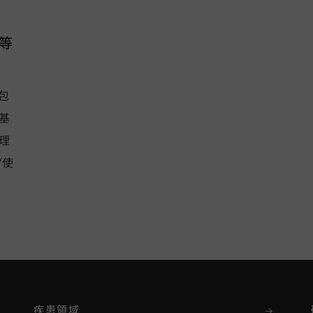
等
包
基
理
/使
疾患領域