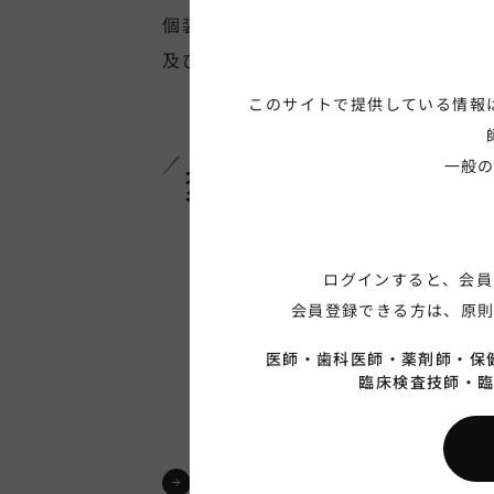
個装箱の未開封・開封後状態の確認方
及び開封方法
このサイトで提供している情報
一般
変動GS1変更品
ログインすると、会員
会員登録できる方は、原
医師・
歯科医師・
薬剤師・
保
臨床検査技師・
変動GS1コード 出荷スケ