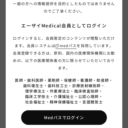
一般の方への情報提供を目的としたものではありません
お知らせ一覧へ
のでご了承ください。
エーザイMedical会員限定
副作用報告フォーム
エーザイMedical会員として
ログイン
製品一覧
ログインすると、会員限定のコンテンツが閲覧いただけ
ます。会員システムは
medパス
を採用しています。
会員登録できる方は、原則、国内の医療関係機関にお勤
ユベラ錠50mg
めの、以下の医療関係者の方に限らせていただいており
ます。
医師・
歯科医師・
薬剤師・
保健師・
看護師・
助産師・
歯科衛生士・
歯科技工士・
診療放射線技師・
製品概要
理学療法士・
作業療法士・
臨床検査技師・
臨床工学技士・
介護福祉士・
公認心理師・
社会福祉士・
精神保健福祉士・
言語聴覚士
※ご使用にあたっては
電子添文
をご確認ください
Medパスでログイン
剤形名
ユベラ錠50mg