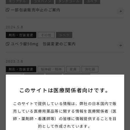
ギリアデル
コスパノン
タンボコール
ユベラ
疾患領域
一部包装販売中止のご案内
2024.5.8
剤形・包装変更
その他
ユベラ
ユベラ錠50mg 包装変更のご案内
2023.3.6
hhcホットライン
剤形・包装変更
脳神経・精神
皮膚
消化器
その他
ケイツー
ザーネ
ストロカイン
0120-419-497
スピロピタン
チョコラA
トラベルミン
ネオフィリン
このサイトは
医療関係者向けです。
フェロミア
プロピタン
ベサコリン
ムコフィリン
平日 9時～18時
ユベラ
ユベラ軟膏
膵外分泌機能検査用PFD
土日祝 9時～17時
このサイトで提供している情報は、弊社の日本国内で販
製造販売元の社名変更に伴う包装表示変更のご案内
エーザイ製品に関するご不明な点は
売している医療用薬品等に関する情報を医療関係者（医
（2024年5月改定）
hhcホットラインに
師・薬剤師・看護師等）の皆様に情報提供することを目
お問い合わせください
的として作成されています。