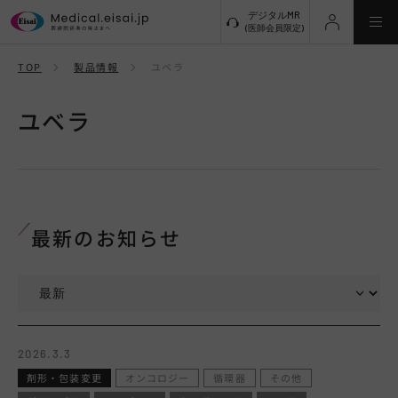
デジタルMR
(医師会員限定)
TOP
製品情報
ユベラ
新規登録
ユベラ
ログアウト
メインメニューに戻る
最新のお知らせ
最新のお知らせ
製品情報
ユベラ錠50mg
製品概要
2026.3.3
剤形・包装変更
オンコロジー
循環器
その他